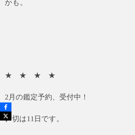
かも。
★ ★ ★ ★
2月の鑑定予約、受付中！
〆切は11日です。