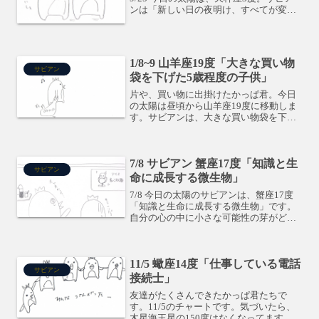
ンは「新しい日の夜明け、すべてが変わ
った」です。誰かの誘いに乗ることで、
大きく変化するような度数です。流され
るままに進んでいくと、思ってもみない
ような結果になるの...
1/8~9 山羊座19度「大きな買い物
サビアン
袋を下げた5歳程度の子供」
片や、買い物に出掛けたかっぱ君。今日
の太陽は昼頃から山羊座19度に移動しま
す。サビアンは、大きな買い物袋を下げ
た5歳程度の子供です。子供が初めてのお
つかいに行かされるような、ちょっと無
理するようなシンボルです。心の中で
7/8 サビアン 蟹座17度「知識と生
は、「自分には出来るん...
サビアン
命に成長する微生物」
7/8 今日の太陽のサビアンは、蟹座17度
「知識と生命に成長する微生物」です。
自分の心の中に小さな可能性の芽がどん
どん外に出てきて、歯止めが利かない感
じになりやすいんだとか。何かをやり始
めたら止まらなくなりそう。月が乙女座
11/5 蠍座14度「仕事している電話
なので、掃除・片付...
サビアン
接続士」
友達がたくさんできたかっぱ君たちで
す。11/5のチャートです。気づいたら、
木星海王星の150度はなくなってます