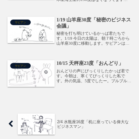
ね。（オーブの設定が広いので、点線は
出てますが・・）太陽のサビアンは、蠍
座14度「仕事している電話接続士」で
1/19 山羊座30度「秘密のビジネス
す。電話線の工事をして...
サビアン
会議」
秘密を打ち明けているかっぱ君たちで
す。1/19 今日の太陽は、朝７時ごろから
山羊座30度に移動します。サビアンは
「秘密のビジネス会議」です。山羊座の
最終度数ですね。12星座のうち、山羊座
までが一般的な社会を表すわけですが、
10/15 天秤座23度「おんどり」
その社会の流れを作...
サビアン
おんどりの声にびっくりしたかっぱ君で
す。今朝は、寒くてびっくりした私で
す。外の気温、5度でしたー。ブルブル英
文では、Chanticleer.おんどりの声は、朝
が来た事を告げる合図です。今日は、何
かスタートの合図があるかもしれません
ね。今気づ...
2/4 水瓶座16度「机に座っている偉大な
ビジネスマン」