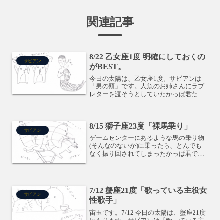
関連記事
8/22 乙女座1度 明確にしておくの
サビアン
がBEST。
今日の太陽は、乙女座1度。サビアンは
「男の頭」です。人魚のお姉さんにラブ
レターを渡そうとしていたかっぱ君たち
は、人魚がお姉さんではなくお兄さんだ
ったことに衝撃を受けています。漠然と
していた事の中から1つに焦点をあて、く
8/15 獅子座23度「裸馬乗り」
っきりはっきりさせるよ...
サビアン
ゲームセンターにあるような馬の乗り物
(そんなのないか)に乗ったら、とんでも
なく振り回されてしまったかっぱ君で
す。8/15 19時頃まで、太陽は獅子座23度
にあります。サビアンは「裸馬乗り」で
す。かなり命がけな事にチャレンジする
ような度数です...
7/12 蟹座21度「歌っている主役女
サビアン
性歌手」
宙玉です。7/12 今日の太陽は、蟹座21度