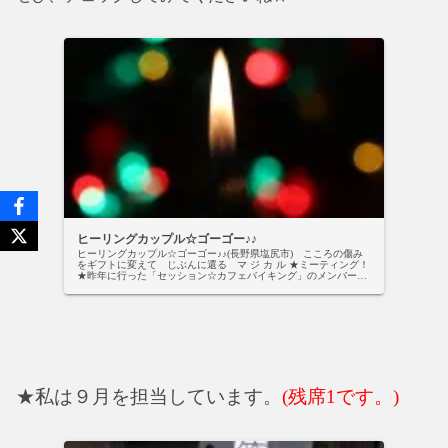
ヒーリングカップル☆ゴーゴー♪♪
ヒーリングカップル☆ゴーゴー♪♪(長野県塩尻市) こころの傷み
をギフトに変えて じぶんに還る マ ジ カ ル ★ミーティング！
★昨年に行った「セッション☆カフェバイキング」のメンバーに
新たなメンバーを交えて、総勢10名のカウンセラー・セラピ...
★私は９月を担当しています。
(残席1です。)