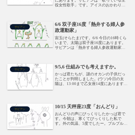
にあります。サビアンは「歌っている主
役女性歌手」です。アイスのおかわりを
せがんでいるかっぱ君たちです。押し出
す力の強い21度。ここに登場する女性歌
手は、結構な大食漢のようです。金星が
6/6 双子座16度「熱弁する婦人参
午後には獅子座...
サビアン
政運動家」
宙玉(そらたま)です。6/6 今日の16時くら
いまで、太陽は双子座16度にあります。
サビアンは「熱弁する婦人参政運動家」1
本のきゅうりしかもらえなかった双子の
カッパ君たちは、お客さん達にもっと欲
しいと訴えています。この度数は、双子
9/5,6 仕組みでも考えますか。
の真ん中の...
サビアン
かっぱ君たちが、謎のオカンの子供だっ
たことが判明しました。(ウソ)今日の太
陽は、13:00まで乙女座14度にあります。
サビアンは「家系図」です。家系図のよ
うに、1つの目的をより細分化して考え
る、と言ったらわかりやすいでしょう
か。物事はなりふ...
10/15 天秤座23度「おんどり」
サビアン
おんどりの声にびっくりしたかっぱ君で
す。今朝は、寒くてびっくりした私で
す。外の気温、5度でしたー。ブルブル英
文では、Chanticleer.おんどりの声は、朝
が来た事を告げる合図です。今日は、何