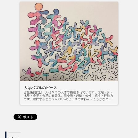
人はパズルのピース
占星術的には、人は５つの天体で構成されています。太陽・月・
水星・金星・火星の５天体。司令塔・感情・知性・感性・行動力
です。絵にするとこう↓パズルのピースですねん？こうかな？人
の形のままですやん。木星から冥王星は、今回はちょっと置いと
きます。...