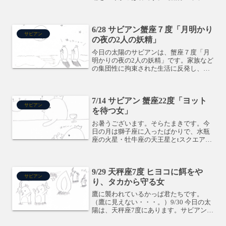
ンGO）自分主体の獅子座の太陽にとって
は、時代の最先端を取り入れるのは難し
く感じられ、ちょっと逃げたくなるか
6/28 サビアン蟹座７度「月明かり
も。太陽には土星が...
サビアン
の夜の2人の妖精」
今日の太陽のサビアンは、蟹座７度「月
明かりの夜の2人の妖精」です。家族など
の集団性に拘束された生活に反発し、心
の奥に隠していた遊びたいという欲求が
出てくる度数です。相反する2つの感情
で、心の揺れが激しく起こりそうな度数
7/14 サビアン 蟹座22度「ヨット
です。今日の月は土星と...
サビアン
を待つ女」
お暑うございます。そらたまきです。今
日の月は獅子座に入ったばかりで、水瓶
座の火星・牡牛座の天王星とtスクエア。
もう、暑くないわけがないっ！！という
配置です。今日は、遠くにお出かけする
人も多いことでしょう。ちょっとやりず
9/29 天秤座7度 ヒヨコに餌をや
らさは感じるかもしれま...
サビアン
り、タカから守る女
鷹に襲われているかっぱ君たちです。
（鷹に見えない・・・。）9/30 今日の太
陽は、天秤座7度にあります。サビアンは
「ヒヨコに餌をやり、タカから守る女」