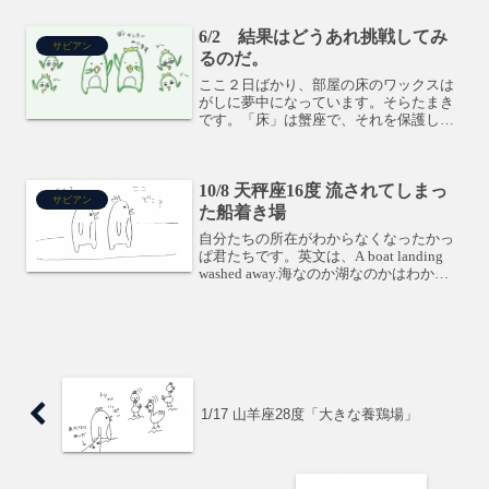
です。Q. あなたは、飼ってるヒヨコを鷹
から守る為にどういう行動に出ますか？
6/2 結果はどうあれ挑戦してみ
① 襲われない...
サビアン
るのだ。
ここ２日ばかり、部屋の床のワックスは
がしに夢中になっています。そらたまき
です。「床」は蟹座で、それを保護して
る山羊座の土星と冥王星。それを緩める
木星・海王星のカイト型の部分を、床に
薬品ぶっかけて固いコーディングの皮膜
10/8 天秤座16度 流されてしまっ
をはがしているという構図...
サビアン
た船着き場
自分たちの所在がわからなくなったかっ
ぱ君たちです。英文は、A boat landing
washed away.海なのか湖なのかはわかり
ませんが、船で出かけて帰ってきたら、
船着き場がなくなっていて、わけわか
め〜(訳がわからない)になってしま...
1/17 山羊座28度「大きな養鶏場」