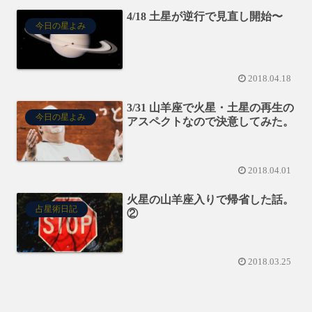
4/18 土星が逆行で見直し開始〜
今日の星よみ
2018.04.18
3/31 山羊座で火星・土星の再生の
今日の星よみ
アスペクトなので決意してみた。
2018.04.01
火星の山羊座入りで帰省した話。
占星術日記
②
2018.03.25