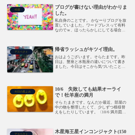
ブログが書けない理由がわかりま
40度
した。
私自身のことです。 かなーりブログを放
置していました。ワードプレスって有料
なのでｗ、ほったらかしにしてる場合じ
ゃないんですけど、 書こうと思ってパソ
コンを前にすると、な～んにも出てこな
い。な～んにも出てこないから書かな
帰省ラッシュがキツイ理由。
い。 という、悪循環が...
アスペクト
おはようございます。そらたまです。昨
日は、蟹座と水瓶座の違いについて書き
ました。今日はそこから気づいたことを
少し。
10/6 失敗しても結果オーライ
今日の星よみ
で！牡羊座の満月
そら たまきです。なんだか最近、部屋の
中の物を整理したくて、少しずつ模様替
えをしたりしています。〈10/6 満月図〉
チャートでいうと、金星火星90土星のあ
たりですかねー。終わりにするものと、
キレイに形を整えるもの。そこの取捨選
木星海王星インコンジャクト(150
択をする時なの...
アスペクト