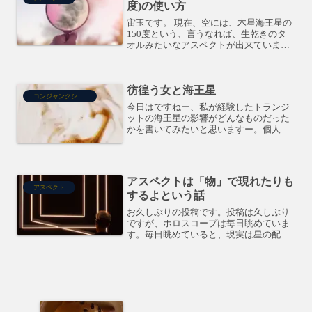
度)の使い方
宙玉です。 現在、空には、木星海王星の
150度という、言うなれば、生乾きのタ
オルみたいなアスペクトが出来ていま
す。この生乾きのタオルは、不安と言う
名の悪臭を放っている模様。かくいう私
も、この生乾きのタオルが、プログレス
彷徨う女と海王星
の太陽の上にピッタリ乗...
コンジャンクション
今日はですねー、私が経験したトランジ
ットの海王星の影響がどんなものだった
かを書いてみたいと思いますー。個人的
には、海王星ってあんまり触れたくない
天体だと思っています。(そんなこと言っ
てて、出生図はめっちゃ海王星絡んでま
すけどね・・・)無意識...
アスペクトは「物」で現れたりも
アスペクト
するよという話
お久しぶりの投稿です。投稿は久しぶり
ですが、ホロスコープは毎日眺めていま
す。毎日眺めていると、現実は星の配置
の通りに動いているという事に気づきま
す。これに気づくと、占星術にはまるん
ですよね。( ´∀｀ )ﾊﾊﾊこれは今日(９日)の
朝のチャー...