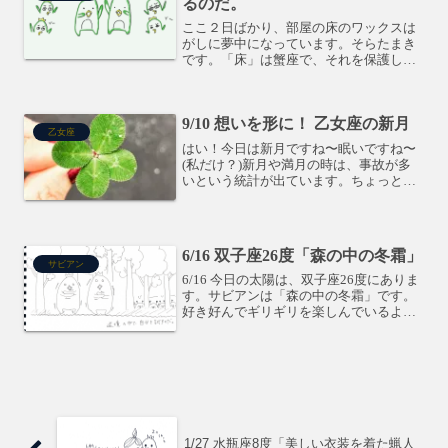
るのだ。
ここ２日ばかり、部屋の床のワックスは
がしに夢中になっています。そらたまき
です。「床」は蟹座で、それを保護して
る山羊座の土星と冥王星。それを緩める
木星・海王星のカイト型の部分を、床に
薬品ぶっかけて固いコーディングの皮膜
9/10 想いを形に！ 乙女座の新月
をはがしているという構図...
乙女座
はい！今日は新月ですね〜眠いですね〜
(私だけ？)新月や満月の時は、事故が多
いという統計が出ています。ちょっとぼ
んやりしがちなので、気をつけたいもの
です。占星術仲間のブログに、「火」と
「風」のエレメントがないっっ！！って
書いてあったんですけど...
6/16 双子座26度「森の中の冬霜」
サビアン
6/16 今日の太陽は、双子座26度にありま
す。サビアンは「森の中の冬霜」です。
好き好んでギリギリを楽しんでいるよう
な、過酷な状況で自分を試す度数です。
自分をシンプルな状態に持っていくの
が、真意かも。月は蠍座を運行中で、乙
女座の木星・魚座の...
1/27 水瓶座8度「美しい衣装を着た蝋人