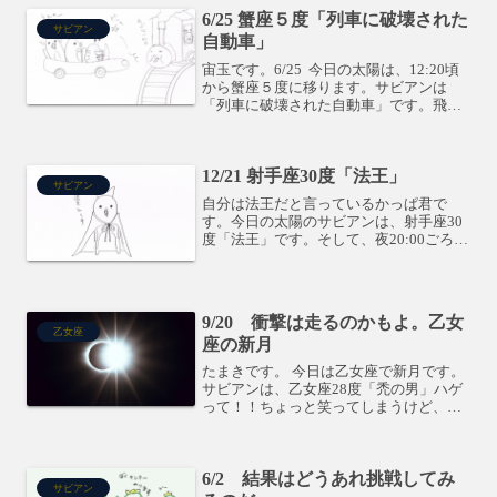
6/25 蟹座５度「列車に破壊された
サビアン
自動車」
宙玉です。6/25 今日の太陽は、12:20頃
から蟹座５度に移ります。サビアンは
「列車に破壊された自動車」です。飛び
出して痛い目を見たからこそ、自分の立
ち位置がはっきりする、みたいな、そん
な度数です。凹んじゃうようなことがあ
12/21 射手座30度「法王」
るんだろうか・...
サビアン
自分は法王だと言っているかっぱ君で
す。今日の太陽のサビアンは、射手座30
度「法王」です。そして、夜20:00ごろに
山羊座に移動します。冬至です。冬至と
言えば「かぼちゃ」ですが、なんでかぼ
ちゃなんでしょう？？調べてみました。
かぼちゃを表す天体...
9/20 衝撃は走るのかもよ。乙女
乙女座
座の新月
たまきです。 今日は乙女座で新月です。
サビアンは、乙女座28度「禿の男」ハゲ
って！！ちょっと笑ってしまうけど、で
も、このメッセージは強烈かも。ツルツ
ルの頭を守るにはどうしたらいいでしょ
う？無防備なわけですよ。守らなくても
6/2 結果はどうあれ挑戦してみ
大丈夫なんでしょうか...
サビアン