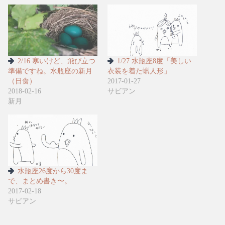
2/16 寒いけど、飛び立つ
1/27 水瓶座8度「美しい
準備ですね。水瓶座の新月
衣装を着た蝋人形」
（日食）
2017-01-27
2018-02-16
サビアン
新月
水瓶座26度から30度ま
で、まとめ書き〜。
2017-02-18
サビアン