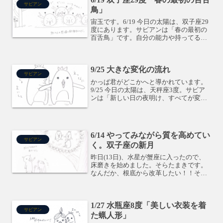
サビアン
鳥」
宙玉です。6/19 今日の太陽は、双子座29
度にあります。サビアンは「春の最初の
百舌鳥」です。自分の能力や持ってる情
報を集団に向けて発信して、感情を刺激
します。どんどん力を発揮していくとい
いのかも。「今日のお告げ」はコチラ→
9/25 大きな変化の流れ
サビアン
かっぱ君がどこかへと導かれています。
9/25 今日の太陽は、天秤座3度。サビア
ンは「新しい日の夜明け、すべてが変わ
った」です。誰かの誘いに乗ることで、
大きく変化するような度数です。流され
るままに進んでいくと、思ってもみない
ような結果になるの...
6/14 やってみながら質を高めてい
サビアン
く。双子座の新月
昨日(13日)、水星が蟹座に入ったので、
床磨きを始めました。そらたまきです。
なんだか、根底から改革したい！！そん
な感覚に包まれています。さて、今日は
新月です。今回の新月のテーマは、新た
に始めてみて、対人関係の中にそれを打
1/27 水瓶座8度「美しい衣装を着
ち出しながら改革して...
サビアン
た蝋人形」