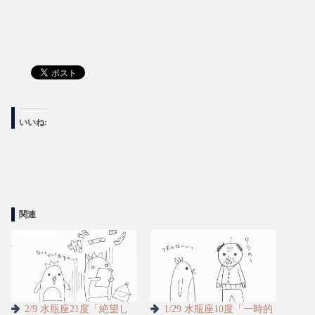
いいね:
関連
2/9 水瓶座21度「絶望し
1/29 水瓶座10度「一時的