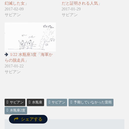
幻滅した女」
だと証明される人気」
2017-02-09
2017-01-29
サビアン
サビアン
1/22 水瓶座3度「海軍か
らの脱走兵」
2017-01-22
サビアン
サビアン
水瓶座
サビアン
予期していなかった雷雨
水瓶座2度
シェアする