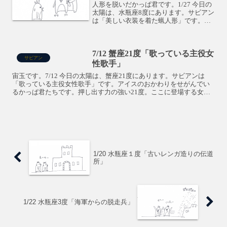
人形を脱いだかっぱ君です。1/27 今日の
太陽は、水瓶座8度にあります。サビアン
は「美しい衣装を着た蝋人形」です。マ
ネキンにいろいろな服を着せ替えるみた
いな度数です。お出かけ前にクローゼッ
トから洋服を引っ張り出して、あーでも
7/12 蟹座21度「歌っている主役女
ない、こーでもな...
サビアン
性歌手」
宙玉です。7/12 今日の太陽は、蟹座21度にあります。サビアンは
「歌っている主役女性歌手」です。アイスのおかわりをせがんでい
るかっぱ君たちです。押し出す力の強い21度。ここに登場する女性
歌手は、結構な大食漢のようです。金星が午後には獅子座...
1/20 水瓶座１度「古いレンガ造りの伝道
所」
1/22 水瓶座3度「海軍からの脱走兵」