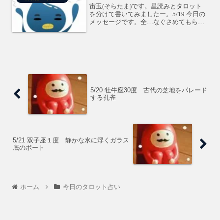
宙玉(そらたま)です。星読みとタロット
を分けて書いてみましたー。5/19 今日の
メッセージです。全…なぐさめてもらえ
そう。牡羊座…ダメ男に気をつけて。牡
牛座…正しい意見かもしれないけど、イ
ヤなものはイヤだ。双子座…やーめた。
でもやっぱりやっ...
5/20 牡牛座30度 古代の芝地をパレード
する孔雀
5/21 双子座１度 静かな水に浮くガラス
底のボート
ホーム
今日のタロット占い