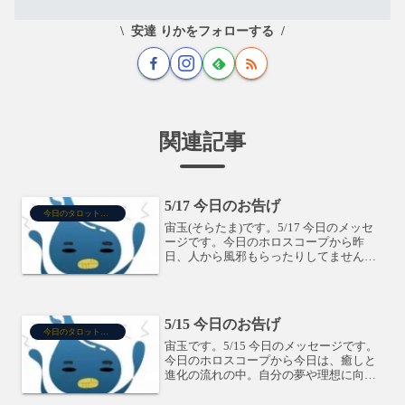
安達 りかをフォローする
関連記事
5/17 今日のお告げ
今日のタロット占い
宙玉(そらたま)です。5/17 今日のメッセ
ージです。今日のホロスコープから昨
日、人から風邪もらったりしてません？
そんな人は、今日はむりしちゃいそうな
感じがありますが、夜9時までには寝る！
そんな感じで過ごしましょう。18日はガ
ッツが必要にな...
5/15 今日のお告げ
今日のタロット占い
宙玉です。5/15 今日のメッセージです。
今日のホロスコープから今日は、癒しと
進化の流れの中。自分の夢や理想に向き
合いつつも、土星先生からの厳しい指導
を受けて、乗り越えていきましょう。タ