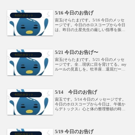
ロットから全…心配ないさー。牡羊座…
キセキだ。牡牛座…...
5/16 今日のお告げ
今日のタロット占い
宙玉(そらたま)です。5/16 今日のメッセ
ージです。今日のホロスコープから今日
は、昨日の土星先生の厳しい指導を振り
返り、自分の能力についての整理整頓を
するといいと思いますよー。タロットか
ら全…成功したい。でも怖い。牡羊座…
悪い癖から抜け出...
5/21 今日のお告げ〜
今日のタロット占い
宙玉(そらたま)です。5/21 今日のメッセ
ージです。全…現状に目を背けてる。my
ルールの見直しを。牡羊座…退屈だー。
牡牛座…うまく切り抜けて。双子座…助
けてもらえそう。蟹座…情熱はあるけ
ど・・。獅子座…贅沢ok!乙女座…考え方
が変わりそう...
5/14 今日のお告げ
今日のタロット占い
宙玉です。5/14 今日のメッセージです。
今日のホロスコープから今日は、午後か
らデトックス♩心と体の整理整頓の時間
になりそうです。タロットから牡羊座…
資金計画はしっかりと。牡牛座…うれし
くなーいっ。双子座…お金貸してー。蟹
座…それは無謀だ。...
5/19 今日のお告げ
今日のタロット占い