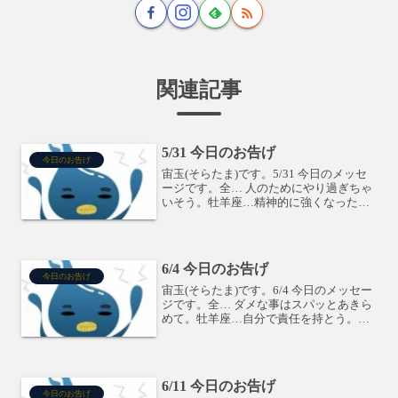
関連記事
5/31 今日のお告げ
今日のお告げ
宙玉(そらたま)です。5/31 今日のメッセ
ージです。全… 人のためにやり過ぎちゃ
いそう。牡羊座…精神的に強くなった
ね。牡牛座…うらやましがられるかも。
双子座…直りそう。蟹座…気楽にいこ
う。獅子座…よく前を見て。乙女座…す
ぐには始められない...
6/4 今日のお告げ
今日のお告げ
宙玉(そらたま)です。6/4 今日のメッセー
ジです。全… ダメな事はスパッとあきら
めて。牡羊座…自分で責任を持とう。牡
牛座…頑張ってもラチがあかない事は、
違う方法を試して。双子座…思いこんで
暴れないで。蟹座…片付けなくちゃ・・
獅子座…もう迷...
6/11 今日のお告げ
今日のお告げ