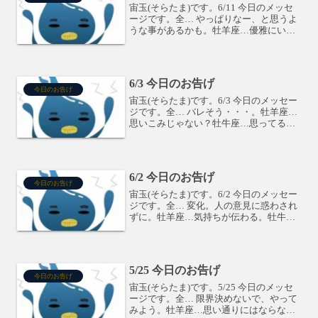
宙玉(そらたま)です。6/11 今日のメッセ
ージです。全… やっぱりなー、と思うよ
うな事があるかも。牡羊座…優雅にいき
ましょう！牡牛座…希望を持とう。双子
座…ルールを守ろう。蟹座…誰かが相談
に来そう。獅子座…落ち込みそう。誰か
に話すと楽にな...
6/3 今日のお告げ
今日のお告げ
宙玉(そらたま)です。6/3 今日のメッセー
ジです。全… バレそう・・・。牡羊座…
思いこみじゃない？牡牛座…思ってるほ
ど悪くない。双子座…ぜんぶ持ってる。
蟹座…女らしさがカギ。獅子座…お金が
ー。乙女座…楽を選ばないで。天秤座…
奇跡だー！蠍座...
6/2 今日のお告げ
今日のお告げ
宙玉(そらたま)です。6/2 今日のメッセー
ジです。全… 変化。人の意見に惑わされ
ずに。牡羊座…気持ちが伝わる。牡牛
座…不安だなー。双子座…Get!蟹座…さ
て、どうしよう。獅子座…どれにしよう
かなー。乙女座…周りは認めてくれてる
よ。天秤座…...
5/25 今日のお告げ
今日のお告げ
宙玉(そらたま)です。5/25 今日のメッセ
ージです。全… 限界決めないで、やって
みよう。牡羊座…思い通りにはならない