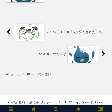
かも。牡牛座…迷うー。双子座…謙遜し
なくていい。蟹座…周りの忠告を聞こ
う。獅子座…おめでたい。乙女座…迷っ
てる？天秤座…や...
5/29 双子座９度「矢で満たされた矢筒」
5/31 今日のお告げ
ホーム
今日のお告げ
特定商取引法に基づく表記
プライバシーポリシー
Copyright © 2016 人生の種明かし All Rights Reserved.