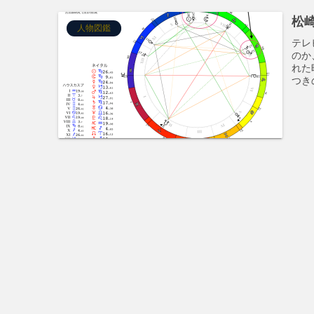
松
人物図鑑
テレ
のか
れた
つき