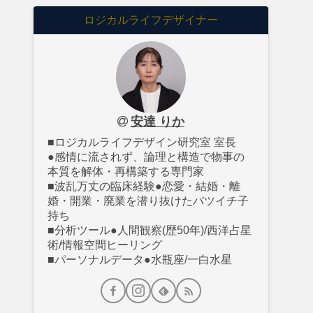
ロジカルライフデザイナー
安達 りか
■ロジカルライフデザイン研究室 室長
●感情に流されず、論理と構造で物事の
本質を解体・再構築する専門家
■波乱万丈の臨床経験●恋愛・結婚・離
婚・開業・廃業を潜り抜けたバツイチ子
持ち
■分析ツール●人間観察(歴50年)/西洋占星
術/情報空間ヒーリング
■パーソナルデータ●水瓶座/一白水星