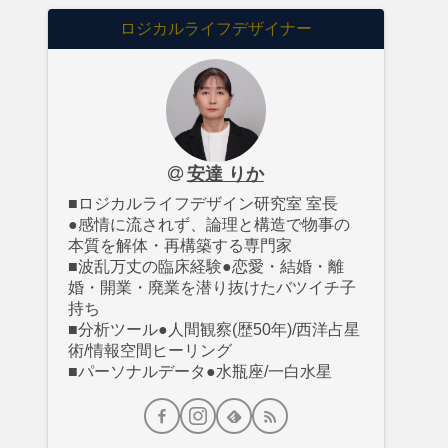
ロジカルライフデザイナー
安達 りか
■ロジカルライフデザイン研究室 室長
●感情に流されず、論理と構造で物事の
本質を解体・再構築する専門家
■波乱万丈の臨床経験●恋愛・結婚・離
婚・開業・廃業を潜り抜けたバツイチ子
持ち
■分析ツール●人間観察(歴50年)/西洋占星
術/情報空間ヒーリング
■パーソナルデータ●水瓶座/一白水星