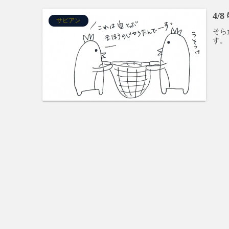
4/
サビアン
そら
す。