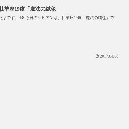
8 牡羊座19度「魔法の絨毯」
たまです。4/8 今日のサビアンは、牡羊座19度「魔法の絨毯」で
2017.04.08