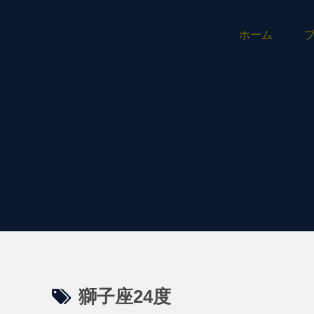
ホーム
獅子座24度