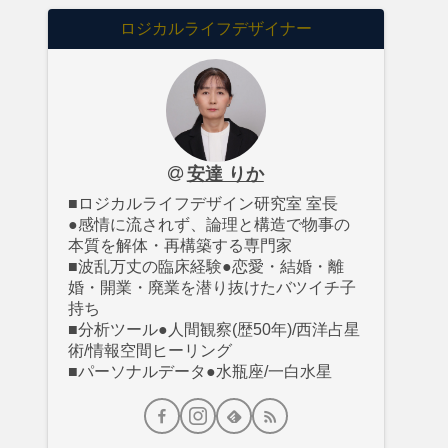
ロジカルライフデザイナー
安達 りか
■ロジカルライフデザイン研究室 室長
●感情に流されず、論理と構造で物事の
本質を解体・再構築する専門家
■波乱万丈の臨床経験●恋愛・結婚・離
婚・開業・廃業を潜り抜けたバツイチ子
持ち
■分析ツール●人間観察(歴50年)/西洋占星
術/情報空間ヒーリング
■パーソナルデータ●水瓶座/一白水星