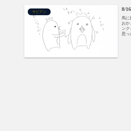
8/
サビアン
馬に
おか
ンク
思っ