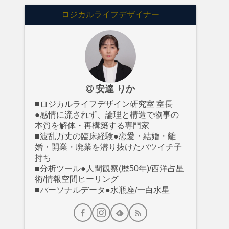
ロジカルライフデザイナー
安達 りか
■ロジカルライフデザイン研究室 室長
●感情に流されず、論理と構造で物事の
本質を解体・再構築する専門家
■波乱万丈の臨床経験●恋愛・結婚・離
婚・開業・廃業を潜り抜けたバツイチ子
持ち
■分析ツール●人間観察(歴50年)/西洋占星
術/情報空間ヒーリング
■パーソナルデータ●水瓶座/一白水星