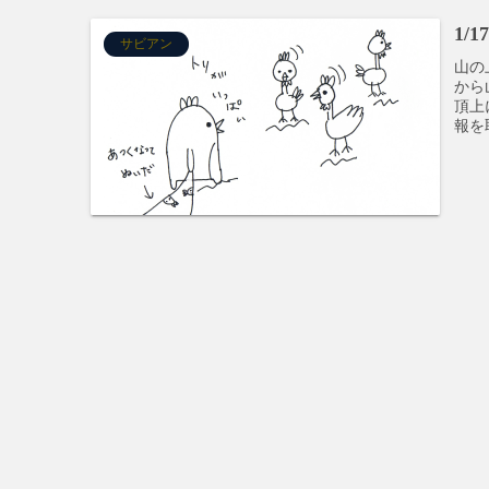
1/
サビアン
山の
から
頂上
報を