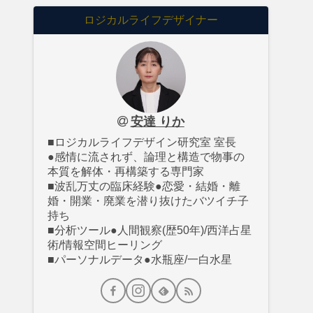
ロジカルライフデザイナー
安達 りか
■ロジカルライフデザイン研究室 室長
●感情に流されず、論理と構造で物事の
本質を解体・再構築する専門家
■波乱万丈の臨床経験●恋愛・結婚・離
婚・開業・廃業を潜り抜けたバツイチ子
持ち
■分析ツール●人間観察(歴50年)/西洋占星
術/情報空間ヒーリング
■パーソナルデータ●水瓶座/一白水星