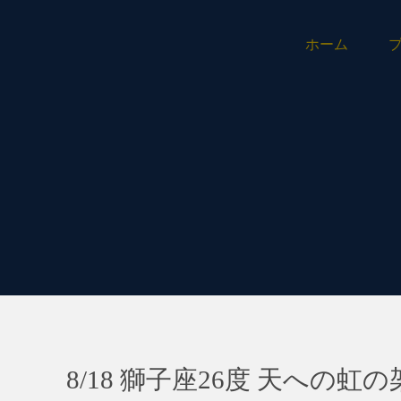
ホーム
8/18 獅子座26度 天への