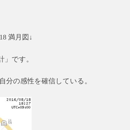
8 満月図↓
計」です。
自分の感性を確信している。