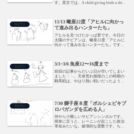
す。英文では、A child giving birds a drink
at a fountain.噴水は自分のキャパシティ
ー。海ほどに広い範囲は、個人では力が
及ばない...
11/13 蠍座22度「アヒルに向かっ
サビアン
て進み出るハンターたち」
アヒルを見つけたかっぱ君です。今日の
太陽のサビアンは、蠍座22度「アヒルに
向かって進み出るハンターたち」です。
自分の所属している部隊に反する意志を
秘めた兵士は、その反抗心をアヒルに向
けて発散しているようです。ちょうど日
3/1~3/6 魚座12〜16度まで
曜日だし、上手にストレ...
サビアン
前回の記事からだいぶ日が空いてしまい
ました・・。天体荒れ模様のこの時期の
騎馬戦は、やはり熱い戦いだったよう
で、我が子いわく、「抜け毛がスゴかっ
たよーーー。」だって。（笑）髪の毛、
全部むしられなくて良かったね・・。え
ー、3/1からの流れを振り...
7/30 獅子座８度「ボルシェビキプ
サビアン
ロパガンダを広める人」
何やら小難しいサビアンシンボルです。
簡単に言うと、レーニンが起こした政治
革命みたいな。破壊的な度数です。ちょ
っと怖い感じもしますが、自分革命を起