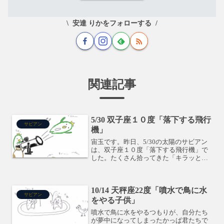
安達 りかをフォローする
関連記事
5/30 双子座１０度「落下する飛行
サビアン
機」
宙玉です。昨日、5/30の太陽のサビアン
は、双子座１０度「落下する飛行機」で
した。たくさん拾ってきた「キラッと光
るモノ」は自分の能力な訳ですが、カッ
パくん達はそれを応用して、みんなの前
で披露している模様です。この太陽を持
10/14 天秤座22度「噴水で鳥に水
つ有名人→千代の富士...
サビアン
をやる子供」
噴水で鳥に水をやるつもりが、自分たち
が夢中になってしまったかっぱ君たちで