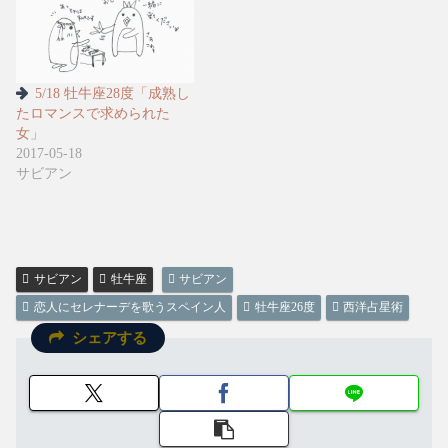
5/18 牡牛座28度「成熟し
たロマンスで求められた
女」
2017-05-18
サビアン
サビアン
牡牛座
サビアン
恋人にセレナーデを歌うスペイン人
牡牛座26度
西洋占星術
シェアする