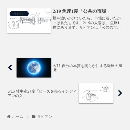
こすにはもってこいではないでしょう
か。今までの概念を壊して進んでいくよ
2/19 魚座1度「公共の市場」
うにするといいですねー。も...
サビアン
蝶を追いかけていたら、市場に着いたか
っぱ君たちです。2/19の太陽は、 魚座1
度にあります。サビアンは「公共の市
場」です。市場には、何でも揃っていま
す。水瓶座のような理念がないので、多
種多様なものが集まっています。月は射
手座デー。下弦の月で...
5/11 自分の本質を明らかにする蠍座の満
月
5/16 牡牛座27度「ビーズを売るインディ
アンの女」
ホーム
サビアン