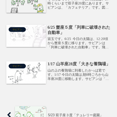
時くらいまで双子座20度にあります。サ
ビアンは、「カフェテリア」です。図書
館でキュウリの知識をたくさん勉強した
双子のかっぱくん達は、とうとうカフェ
を始めたようです。自分の関わる分野に
おいて、全ての事...
6/25 蟹座５度「列車に破壊された
サビアン
自動車」
宙玉です。6/25 今日の太陽は、12:20頃
から蟹座５度に移ります。サビアンは
「列車に破壊された自動車」です。飛び
出して痛い目を見たからこそ、自分の立
ち位置がはっきりする、みたいな、そん
な度数です。凹んじゃうようなことがあ
1/17 山羊座28度「大きな養鶏場」
るんだろうか・...
サビアン
山の上の養鶏場に到着したかっぱ君で
す。1/17 今日の太陽は,朝8時ごろから山
羊座28度に移動します。サビアンは「大
きな養鶏場」です。山の頂上には養鶏場
があって、そこの鳥は他の山に飛んでい
き、いろんな情報を取ってくることがで
きます。未来のビ...
5/23 双子座３度「テュレリー庭園」