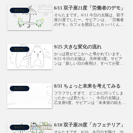
6/11 双子座21度「労働者のデモ」
サビアン
そらたまです。6/11 今日の太陽は、双子
座21度でしたー。サビアンは、「労働者
のデモ」カフェを開店したカッパくん達
は、フル回転で働き続け、お疲れの模様
です。この日はちょっと、思考面がお疲
れな感じになりそうです。この度数の人
は、かなり頭が切...
9/25 大きな変化の流れ
サビアン
かっぱ君がどこかへと導かれています。
9/25 今日の太陽は、天秤座3度。サビア
ンは「新しい日の夜明け、すべてが変わ
った」です。誰かの誘いに乗ることで、
大きく変化するような度数です。流され
るままに進んでいくと、思ってもみない
ような結果になるの...
8/31 ちょっと未来を考えてみる
サビアン
フラフラしすぎて、どこかに行ってしま
ったかっぱ君たち・・。今日の太陽は、
乙女座9度。サビアンは「未来派の絵を描
く男」です。もっと自立した自分を目指
します。周りの反応を見る為に、わざと
変わった行動を取って試したりします。
昨日、金星が天秤座に入...
6/10 双子座20度「カフェテリア」
サビアン
そらたまです。6/10 今日の太陽は、20