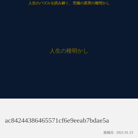
人生のパズルを読み解く、究極の真実の種明かし
人生の種明かし
ac84244386465571cf6e9eeab7bdae5a
2021.01.13