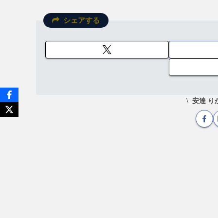
シェアする
安達 り