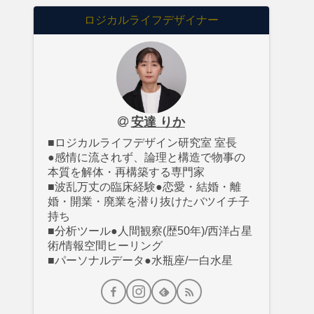
ロジカルライフデザイナー
安達 りか
■ロジカルライフデザイン研究室 室長
●感情に流されず、論理と構造で物事の
本質を解体・再構築する専門家
■波乱万丈の臨床経験●恋愛・結婚・離
婚・開業・廃業を潜り抜けたバツイチ子
持ち
■分析ツール●人間観察(歴50年)/西洋占星
術/情報空間ヒーリング
■パーソナルデータ●水瓶座/一白水星