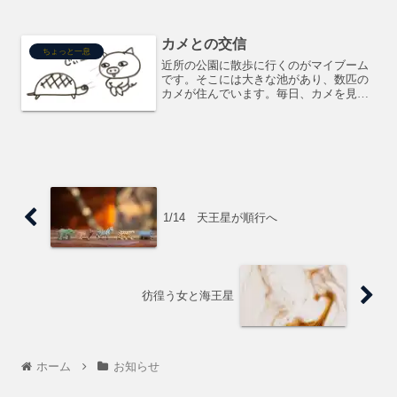
た！！という事実に気がつきましたっ！
(ご連絡いただきありがとうございまし
た！)本日、確認の為のメールをお送りし
カメとの交信
ましたので、ご確認くだ...
ちょっと一息
近所の公園に散歩に行くのがマイブーム
です。そこには大きな池があり、数匹の
カメが住んでいます。毎日、カメを見る
のが楽しみなのですが、池が広いのでど
こにいるかわからない・・・そこで、チ
ャネリングでカメの居場所を当てる、と
いう事を練習がてらやって...
1/14 天王星が順行へ
彷徨う女と海王星
ホーム
お知らせ