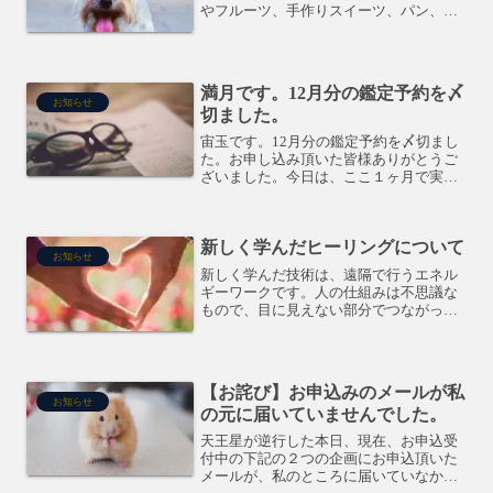
やフルーツ、手作りスイーツ、パン、流
しつけめん、アロマボディースプレー作
り、my薬膳茶作り、職人さんの家具の展
示などなど ★今年は、音楽の即興演奏
も...
満月です。12月分の鑑定予約を〆
お知らせ
切ました。
宙玉です。12月分の鑑定予約を〆切まし
た。お申し込み頂いた皆様ありがとうご
ざいました。今日は、ここ１ヶ月で実感
したことを書いてみます。2年前から占星
術を学んで来たものの、今年に入ってか
ら「セッションしたくない病」にかかっ
新しく学んだヒーリングについて
ていたんです。途中、...
お知らせ
新しく学んだ技術は、遠隔で行うエネル
ギーワークです。人の仕組みは不思議な
もので、目に見えない部分でつながって
いるんですね。この仕組みを教えてもら
い、理論的にわかるようになりました。
霊能力とかではないです。現在、家族や
友人たちに体験してもらい...
【お詫び】お申込みのメールが私
お知らせ
の元に届いていませんでした。
天王星が逆行した本日、現在、お申込受
付中の下記の２つの企画にお申込頂いた
メールが、私のところに届いていなかっ