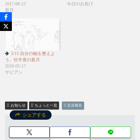
2017-08-23
今日のお告げ
新月
5/15 自分の軸を整えよ
う。牡牛座の新月
2018-05-17
サビアン
お知らせ
ちょっと一息
近況報告
シェアする