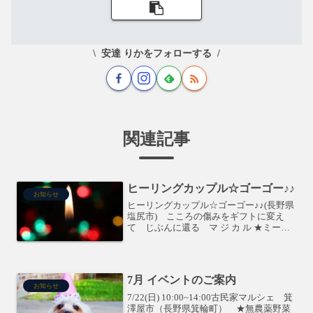
安達 りかをフォローする
関連記事
ヒーリングカップル☆ゴーゴー♪♪
お知らせ
ヒーリングカップル☆ゴーゴー♪♪(長野県
塩尻市) こころの傷みをギフトに変え
て じぶんに還る マ ジ カ ル ★ミーテ
ィング！★昨年に行った「セッション☆
カフェバイキング」のメンバーに新たな
メンバーを交えて、総勢10名のカウンセ
ラー・セラピ...
7月 イベントのご案内
お知らせ
7/22(日) 10:00~14:00古民家マルシェ 箕
澤屋市（長野県箕輪町） ★無農薬野菜