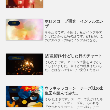
と思います。要らないものを削ぎ落とし
て、よりシンプルにシンプルに形作って
いく。そのための威力は絶大...
ホロスコープ研究 インフルエン
病気
ザ
そらたまです。今回は、私がインフルエ
ンザにかかった時の話です。(誰もが、こ
のアスペクトの時にインフルになる、と
いう事ではないです。)熱が出たその日、
N月に対して、T火星(蠍座だった)がスク
エア、T水星(水瓶から魚座に入るあたり)
[占星術]やけどした日のチャート
がオポジショ...
研究日記
そらたまです。アイロンで指をやけどし
てしまいました。やけどの程度はたいし
たことはないですのでご安心ください。
こういう事故があった時は、どういう星
の配置だったのかが気になりますね！(私
だけ？？)と、言う事でチャートです。木
星・海王星の150度...
ウラキャラコーン チーズ味の出
日常
生図を読んでみた。
そら たまきです。スーパーで見かけたキ
ャラメルコーンのチーズ味。その名も
「ウラキャラコーン チーズ味」チーズ