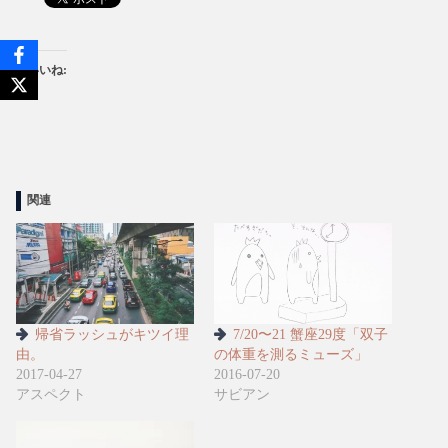
いいね:
関連
帰省ラッシュがキツイ理
7/20〜21 蟹座29度「双子
由。
の体重を測るミューズ」
2017-04-27
2016-07-20
アスペクト
サビアン