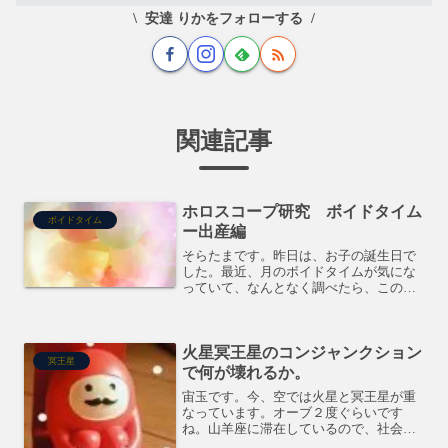
安達 りかをフォローする
関連記事
ホロスコープ研究 ボイドタイム
ボイドタイム
ー出産編
そらたまです。昨日は、お子の誕生日で
した。最近、月のボイドタイムが気にな
っていて、なんとなく調べたら、この子
ボイドタイムに生まれたんだ！という事
が判明。正直、だからどうした、って感
じで、何かがあった訳でもなくー。赤ち
火星冥王星のコンジャンクション
ゃんの時に大病はしてます...
冥王星
で何が壊れるか。
宙玉です。今、空では火星と冥王星が重
なっています。オーブ２度ぐらいです
ね。山羊座に滞在しているので、社会性
が大きく変容する人は多いのではないか