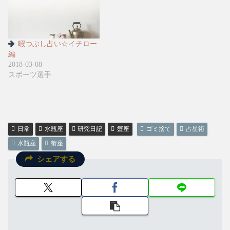
暇つぶし占い☆イチロー
編
2018-03-08
スポーツ選手
日常
水瓶座
研究日記
蟹座
ゴミ捨て
占星術
水瓶座
蟹座
シェアする