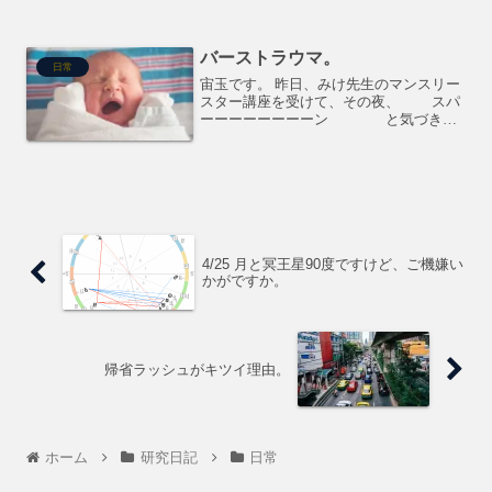
味といえば、カールを思い出さずにいら
れない私としては、これは気になって仕
方ない。ということで、「ウラキャラコ
バーストラウマ。
ーン チーズ味」の出生図...
日常
宙玉です。 昨日、みけ先生のマンスリー
スター講座を受けて、その夜、 スパ
ーーーーーーーーン と気づきが
ありました。 (正確に言うと、気づいては
いたんだけど、腑に落ちたという感じ。)
それは、私のクセは生まれる時の状態に
関係してる、...
4/25 月と冥王星90度ですけど、ご機嫌い
かがですか。
帰省ラッシュがキツイ理由。
ホーム
研究日記
日常