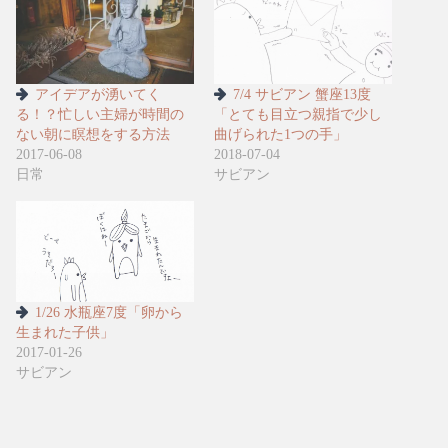
アイデアが湧いてく
7/4 サビアン 蟹座13度
る！？忙しい主婦が時間の
「とても目立つ親指で少し
ない朝に瞑想をする方法
曲げられた1つの手」
2017-06-08
2018-07-04
日常
サビアン
1/26 水瓶座7度「卵から
生まれた子供」
2017-01-26
サビアン