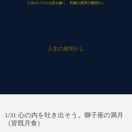
人生のパズルを読み解く、究極の真実の種明かし
人生の種明かし
1/31 心の内を吐き出そう。獅子座の満月
（皆既月食）