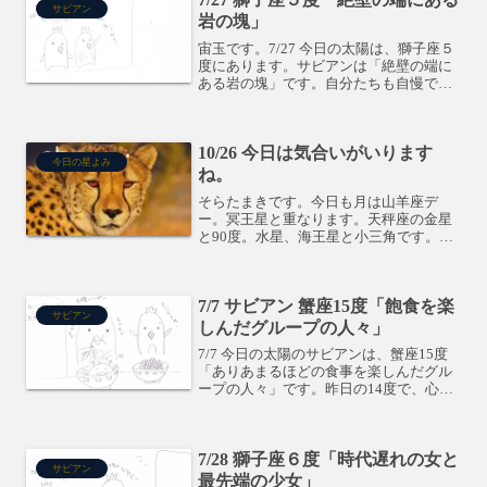
サビアン
岩の塊」
宙玉です。7/27 今日の太陽は、獅子座５
度にあります。サビアンは「絶壁の端に
ある岩の塊」です。自分たちも自慢でき
るものを探しに、冒険に出たかっぱ君た
ちです。何か無謀な事をするようです。
太陽には射手座の土星が120度。牡牛座
10/26 今日は気合いがいります
の月が90度。午...
今日の星よみ
ね。
そらたまきです。今日も月は山羊座デ
ー。冥王星と重なります。天秤座の金星
と90度。水星、海王星と小三角です。今
日は、会社のボスに会って接待だとか、
重要なプロジェクト会議があるとか、学
校の授業参観があるとか、ちょっと普段
7/7 サビアン 蟹座15度「飽食を楽
より重めな感じですね。ち...
サビアン
しんだグループの人々」
7/7 今日の太陽のサビアンは、蟹座15度
「ありあまるほどの食事を楽しんだグル
ープの人々」です。昨日の14度で、心の
奥底の「無」を体験した後、今度は反対
の意識に向かって行きます。それは、日
常の物質的な豊かさ。日常的な人との関
7/28 獅子座６度「時代遅れの女と
わりだったりしま...
サビアン
最先端の少女」