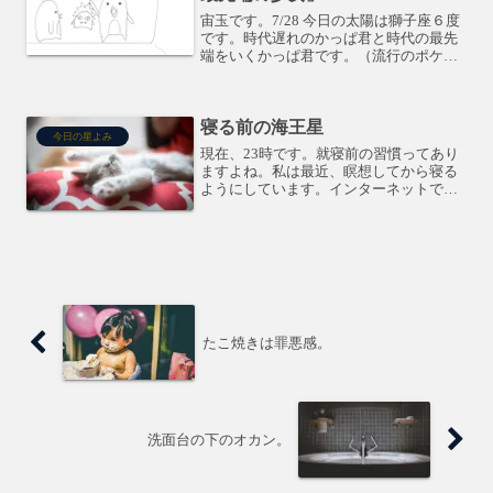
宙玉です。7/28 今日の太陽は獅子座６度
です。時代遅れのかっぱ君と時代の最先
端をいくかっぱ君です。（流行のポケモ
ンGO）自分主体の獅子座の太陽にとって
は、時代の最先端を取り入れるのは難し
く感じられ、ちょっと逃げたくなるか
寝る前の海王星
も。太陽には土星が...
今日の星よみ
現在、23時です。就寝前の習慣ってあり
ますよね。私は最近、瞑想してから寝る
ようにしています。インターネットで何
かを見るのも、ストレッチやヨガをして
リラックスするのも、音楽聞くのも、お
酒を飲むのも、睡眠薬を飲むのも、占星
術では、すべて海王星の...
たこ焼きは罪悪感。
洗面台の下のオカン。