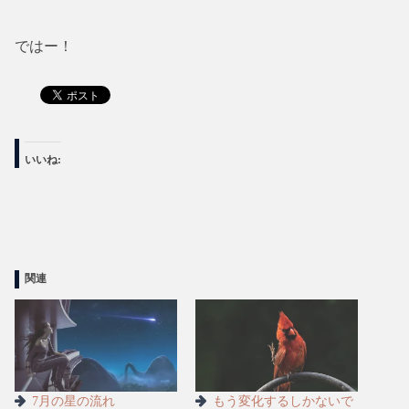
ではー！
いいね:
関連
7月の星の流れ
もう変化するしかないで