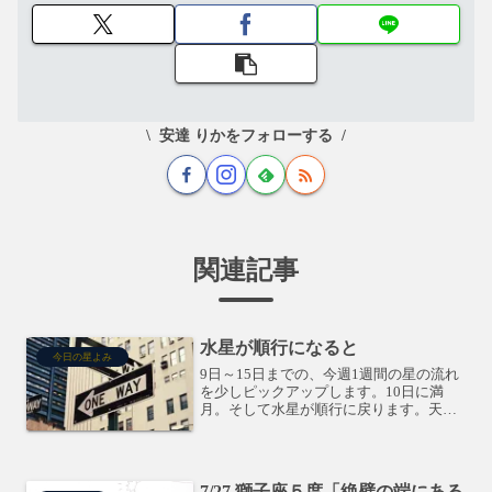
安達 りかをフォローする
関連記事
水星が順行になると
今日の星よみ
9日～15日までの、今週1週間の星の流れ
を少しピックアップします。10日に満
月。そして水星が順行に戻ります。天体
の逆行期間は、過去の見直し期間。水星
は、言葉・情報・交通などを表します
が、それが逆行している時って、言葉が
通じてない・・みたいに...
7/27 獅子座５度「絶壁の端にある