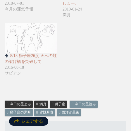
2018-07-01
しょー。
今月の運気予報
2019-01-24
満月
8/18 獅子座26度 天への虹
の架け橋を突破して
2016-08-18
サビアン
今日の星よみ
満月
獅子座
今日の星読み
獅子座の満月
皆既月食
西洋占星術
シェアする