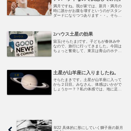
満月ですね。我が家では、新月・満月の
時に誰かがお腹を壊すというのがスタン
ダードになりつつあります・・。そらた
まきです。今日、我が子は誕生日を迎
え、私もそろそろ火星期(35~45歳)を終
了。義務教育が終わり、私も子育て卒業
2ハウス土星の効果
となります。15年間...
2ハウス
宙玉(そらたま)です。子どもが春休み中
なので、旅行に行ってきました。今回は
ちょっと奮発して、東京は青山のホテル
に一泊して原宿・表参道辺りを散策する
ことに。青山という立地の割に、ホテル
代がお手頃価格だったんですよ。ビジネ
スホテルだし、あんまり...
土星が山羊座に入りましたね。
土星
そらたまきです。土星が山羊座に入って
から２日目。みなさん、体感はいかがで
しょうかー？？私の体感では、地に足つ
けてしっかりしなさい！って言われてる
感じがしています。いや、かなりシビア
ですー(汗)射手座土星時代の精神性優位
の時とは違い、一気に地...
8/22 具体的に形にしていく獅子座の新月