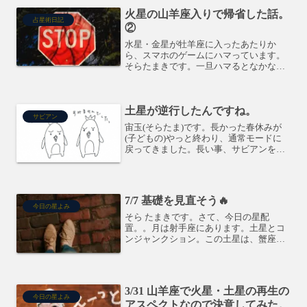
火星の山羊座入りで帰省した話。
占星術日記
②
水星・金星が牡羊座に入ったあたりか
ら、スマホのゲームにハマっています。
そらたまきです。一旦ハマるとなかなか
やめられない性分な私ですが、３日前の
水星逆行の翌日、アプリが作動しなくな
り、強制終了となりました。(爆)火星と
土星が逆行したんですね。
土星もコンジャンクション...
サビアン
宙玉(そらたま)です。長かった春休みが
(子どもの)やっと終わり、通常モードに
戻ってきました。長い事、サビアンを書
くのをサボっていましたが、今日から復
活です。(二人のしかめっ面しているかっ
ぱ君たちです。)
7/7 基礎を見直そう🔥
今日の星よみ
そら たまきです。さて、今日の星配
置。。月は射手座にあります。土星とコ
ンジャンクション。この土星は、蟹座の
火星と150度です。自分の基盤に対する
強制的な見直しがかかっています。結構
ヘビーな配置ですが、自主性を持つ事で
有意義に物事を進めて行け...
3/31 山羊座で火星・土星の再生の
今日の星よみ
アスペクトなので決意してみた。