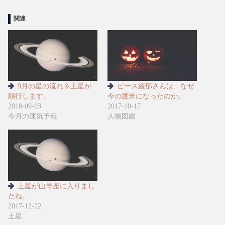
関連
9月の星の流れ＆土星が
ピース綾部さんは、なぜ
順行します。
今の渡米になったのか。
2018-09-03
2017-10-17
今月の運気予報
人物図鑑
土星が山羊座に入りまし
たね。
2017-12-22
土星