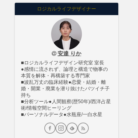
ロジカルライフデザイナー
安達 りか
■ロジカルライフデザイン研究室 室長
●感情に流されず、論理と構造で物事の
本質を解体・再構築する専門家
■波乱万丈の臨床経験●恋愛・結婚・離
婚・開業・廃業を潜り抜けたバツイチ子
持ち
■分析ツール●人間観察(歴50年)/西洋占星
術/情報空間ヒーリング
■パーソナルデータ●水瓶座/一白水星