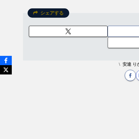
シェアする
安達 り