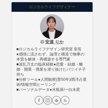
ロジカルライフデザイナー
安達 りか
■ロジカルライフデザイン研究室 室長
●感情に流されず、論理と構造で物事の
本質を解体・再構築する専門家
■波乱万丈の臨床経験●恋愛・結婚・離
婚・開業・廃業を潜り抜けたバツイチ子
持ち
■分析ツール●人間観察(歴50年)/西洋占星
術/情報空間ヒーリング
■パーソナルデータ●水瓶座/一白水星