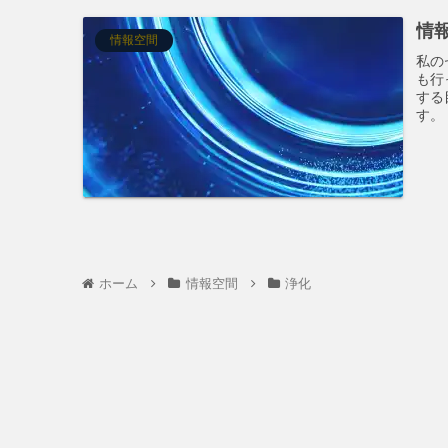
情
情報空間
私の
も行
する
す。
ホーム
情報空間
浄化