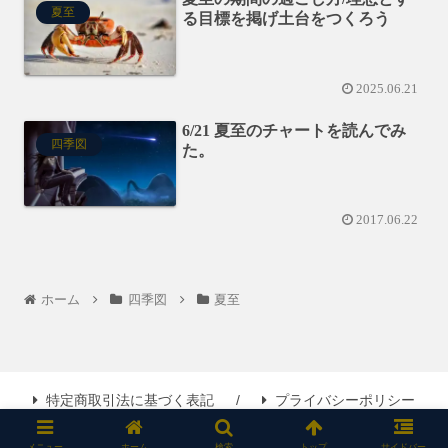
夏至
る目標を掲げ土台をつくろう
2025.06.21
6/21 夏至のチャートを読んでみ
四季図
た。
2017.06.22
ホーム
四季図
夏至
特定商取引法に基づく表記
プライバシーポリシー
Copyright © 2016 人生の種明かし All Rights Reserved.
メニュー
ホーム
検索
トップ
サイドバー