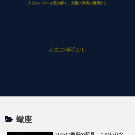
人生のパズルを読み解く、究極の真実の種明かし
人生の種明かし
蠍座
11/18は蠍座の新月。こだわりな