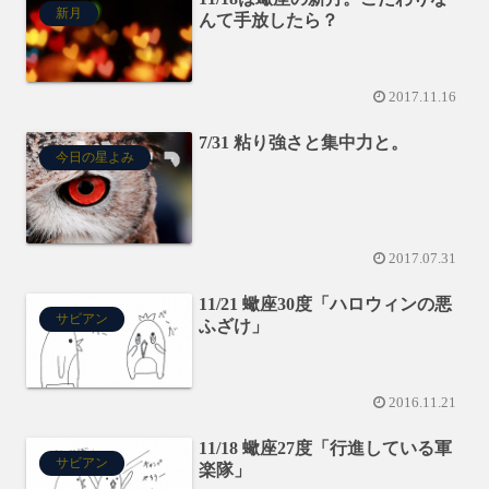
新月
んて手放したら？
2017.11.16
7/31 粘り強さと集中力と。
今日の星よみ
2017.07.31
11/21 蠍座30度「ハロウィンの悪
サビアン
ふざけ」
2016.11.21
11/18 蠍座27度「行進している軍
サビアン
楽隊」